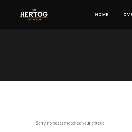
HOME
OV
Sorry, no posts matched your criteria.