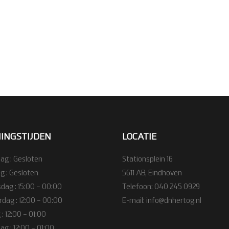
INGSTIJDEN
LOCATIE
g : Gesloten
Stationsplein 16
g : Gesloten
5611 AB, Eindhoven
ag : 15:00 – 00:00
Telefoon:
040 245 0929
dag : 12:00 – 00:00
E-mail:
info@dnhertog.nl
 : 12:00 – 01:00
g : 12:00 – 01:00