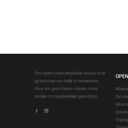
Ons team staat altijd klaar om jou en je
OPEN
gezelschap vorstelijk te verwennen.
Voor ons geen haute-cuisine, maar
Maanda
eerlijke en toegankelijke gerechten.
Dinsda
Woensd
Donder
Vrijdag
Zaterda