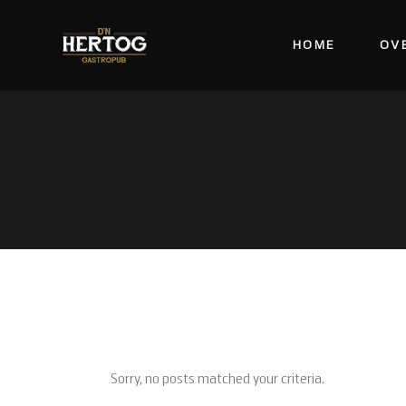
HOME
OV
Sorry, no posts matched your criteria.