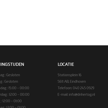
INGSTIJDEN
LOCATIE
g : Gesloten
Stationsplein 16
g : Gesloten
5611 AB, Eindhoven
ag : 15:00 – 00:00
Telefoon:
040 245 0929
dag : 12:00 – 00:00
E-mail:
info@dnhertog.nl
 : 12:00 – 01:00
g : 12:00 – 01:00