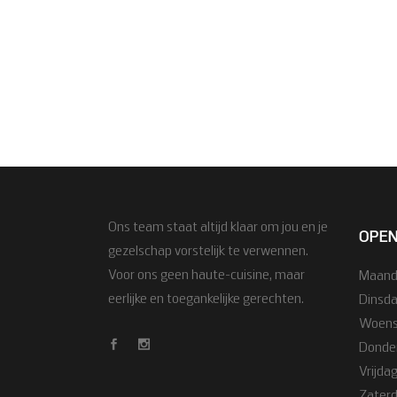
Ons team staat altijd klaar om jou en je
OPEN
gezelschap vorstelijk te verwennen.
Voor ons geen haute-cuisine, maar
Maanda
eerlijke en toegankelijke gerechten.
Dinsda
Woensd
Donder
Vrijdag
Zaterda