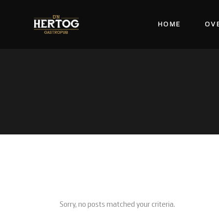
HOME
OV
Sorry, no posts matched your criteria.