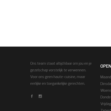
Ons team staat altijd klaar om jou en je
OPEN
gezelschap vorstelijk te verwennen.
Voor ons geen haute-cuisine, maar
Maanda
eerlijke en toegankelijke gerechten.
Dinsda
Woensd
Donder
Vrijdag
Zaterda