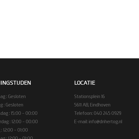
INGSTIJDEN
LOCATIE
g : Gesloten
Stationsplein 16
g : Gesloten
5611 AB, Eindhoven
ag : 15:00 – 00:00
Telefoon:
040 245 0929
dag : 12:00 – 00:00
E-mail:
info@dnhertog.nl
 : 12:00 – 01:00
g : 12:00 – 01:00